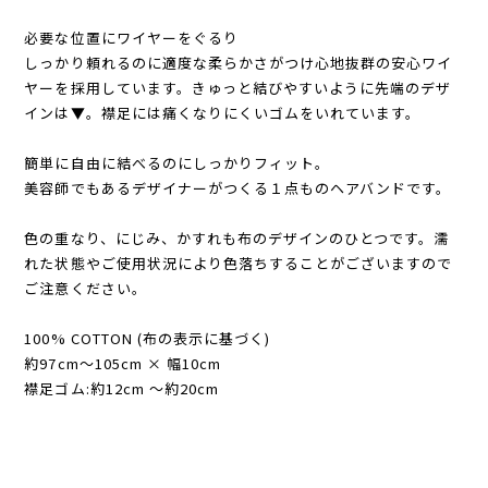
必要な位置にワイヤーをぐるり
しっかり頼れるのに適度な柔らかさがつけ心地抜群の安心ワイ
ヤーを採用しています。きゅっと結びやすいように先端のデザ
インは▼。襟足には痛くなりにくいゴムをいれています。
簡単に自由に結べるのにしっかりフィット。
美容師でもあるデザイナーがつくる１点ものヘアバンドです。
色の重なり、にじみ、かすれも布のデザインのひとつです。濡
れた状態やご使用状況により色落ちすることがございますので
ご注意ください。
100% COTTON (布の表示に基づく)
約97cm〜105cm × 幅10cm
襟足ゴム:約12cm 〜約20cm