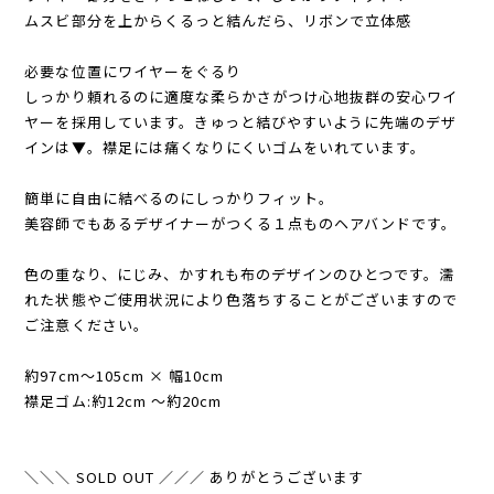
ムスビ部分を上からくるっと結んだら、リボンで立体感
必要な位置にワイヤーをぐるり
しっかり頼れるのに適度な柔らかさがつけ心地抜群の安心ワイ
ヤーを採用しています。きゅっと結びやすいように先端のデザ
インは▼。襟足には痛くなりにくいゴムをいれています。
簡単に自由に結べるのにしっかりフィット。
美容師でもあるデザイナーがつくる１点ものヘアバンドです。
色の重なり、にじみ、かすれも布のデザインのひとつです。濡
れた状態やご使用状況により色落ちすることがございますので
ご注意ください。
約97cm〜105cm × 幅10cm
襟足ゴム:約12cm 〜約20cm
＼＼＼ SOLD OUT ／／／ ありがとうございます