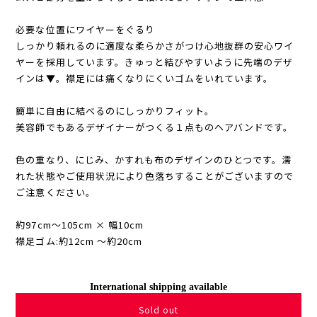
必要な位置にワイヤーをぐるり
しっかり頼れるのに適度な柔らかさがつけ心地抜群の安心ワイ
ヤーを採用しています。きゅっと結びやすいように先端のデザ
インは▼。襟足には痛くなりにくいゴムをいれています。
簡単に自由に結べるのにしっかりフィット。
美容師でもあるデザイナーがつくる１点ものヘアバンドです。
色の重なり、にじみ、かすれも布のデザインのひとつです。濡
れた状態やご使用状況により色落ちすることがございますので
ご注意ください。
約97cm〜105cm × 幅10cm
襟足ゴム:約12cm 〜約20cm
International shipping available
Sold out