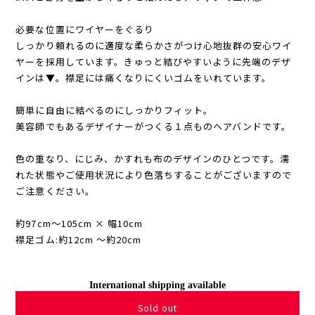
必要な位置にワイヤーをぐるり
しっかり頼れるのに適度な柔らかさがつけ心地抜群の安心ワイ
ヤーを採用しています。きゅっと結びやすいように先端のデザ
インは▼。襟足には痛くなりにくいゴムをいれています。
簡単に自由に結べるのにしっかりフィット。
美容師でもあるデザイナーがつくる１点ものヘアバンドです。
色の重なり、にじみ、かすれも布のデザインのひとつです。濡
れた状態やご使用状況により色落ちすることがございますので
ご注意ください。
約97cm〜105cm × 幅10cm
襟足ゴム:約12cm 〜約20cm
International shipping available
Sold out