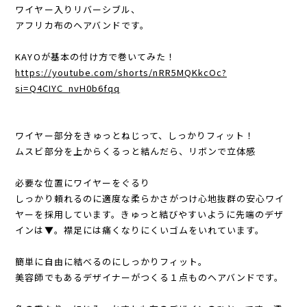
ワイヤー入りリバーシブル、
アフリカ布のヘアバンドです。
KAYOが基本の付け方で巻いてみた！
https://youtube.com/shorts/nRR5MQKkcOc?
si=Q4CIYC_nvH0b6fqq
ワイヤー部分をきゅっとねじって、しっかりフィット！
ムスビ部分を上からくるっと結んだら、リボンで立体感
必要な位置にワイヤーをぐるり
しっかり頼れるのに適度な柔らかさがつけ心地抜群の安心ワイ
ヤーを採用しています。きゅっと結びやすいように先端のデザ
インは▼。襟足には痛くなりにくいゴムをいれています。
簡単に自由に結べるのにしっかりフィット。
美容師でもあるデザイナーがつくる１点ものヘアバンドです。