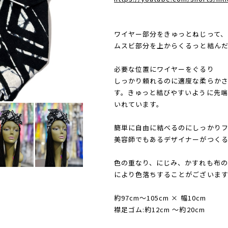
ワイヤー部分をきゅっとねじって、
ムスビ部分を上からくるっと結ん
必要な位置にワイヤーをぐるり
しっかり頼れるのに適度な柔らか
す。きゅっと結びやすいように先
いれています。
簡単に自由に結べるのにしっかり
美容師でもあるデザイナーがつく
色の重なり、にじみ、かすれも布の
により色落ちすることがございま
約97cm〜105cm × 幅10cm
襟足ゴム:約12cm 〜約20cm