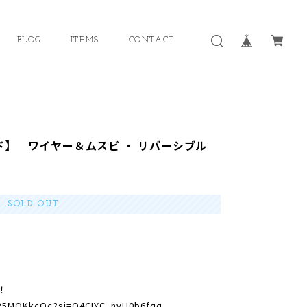
BLOG
ITEMS
CONTACT
ド】 ワイヤー＆ムスビ ・ リバーシブル
SOLD OUT
！
RR5MQKkcOc?si=Q4CIYC_nvH0b6fqq