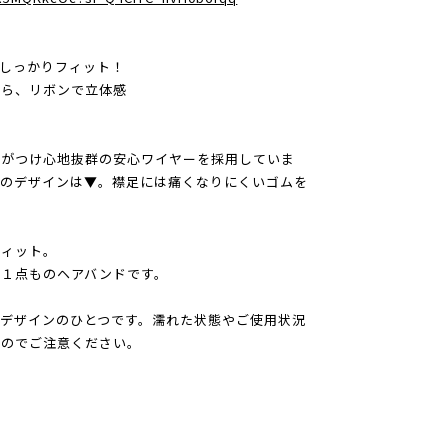
しっかりフィット！
だら、リボンで立体感
さがつけ心地抜群の安心ワイヤーを採用していま
端のデザインは▼。襟足には痛くなりにくいゴムを
フィット。
る１点ものヘアバンドです。
デザインのひとつです。濡れた状態やご使用状況
すのでご注意ください。