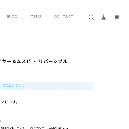
BLOG
ITEMS
CONTACT
イヤー＆ムスビ ・ リバーシブル
SOLD OUT
ンドです。
！
RR5MQKkcOc?si=Q4CIYC_nvH0b6fqq