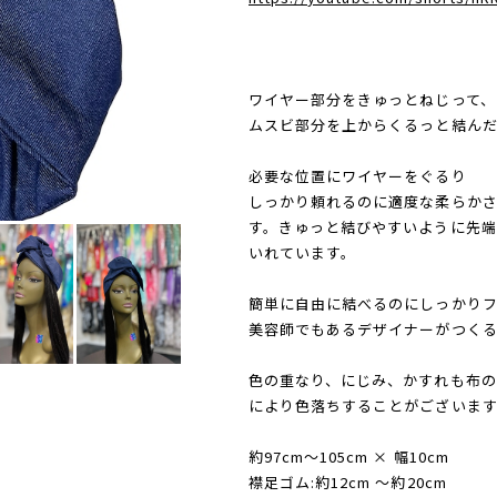
ワイヤー部分をきゅっとねじって、
ムスビ部分を上からくるっと結ん
必要な位置にワイヤーをぐるり
しっかり頼れるのに適度な柔らか
す。きゅっと結びやすいように先
いれています。
簡単に自由に結べるのにしっかり
美容師でもあるデザイナーがつくる
色の重なり、にじみ、かすれも布の
により色落ちすることがございま
約97cm〜105cm × 幅10cm
襟足ゴム:約12cm 〜約20cm